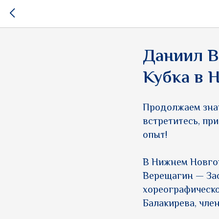
Даниил В
Кубка в 
Продолжаем знак
встретитесь, пр
опыт!
В Нижнем Новго
Верещагин — За
хореографическо
Балакирева, чле