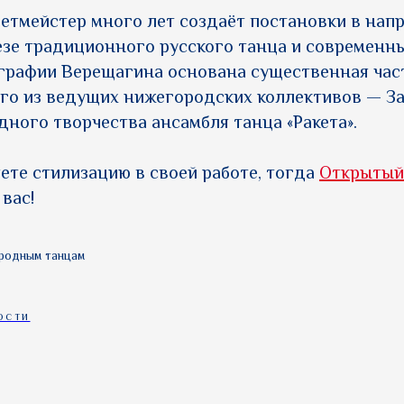
етмейстер много лет создаёт постановки в нап
зе традиционного русского танца и современны
графии Верещагина основана существенная час
го из ведущих нижегородских коллективов — З
дного творчества ансамбля танца «Ракета».
ете стилизацию в своей работе, тогда
Открытый
вас!
ародным танцам
ОСТИ