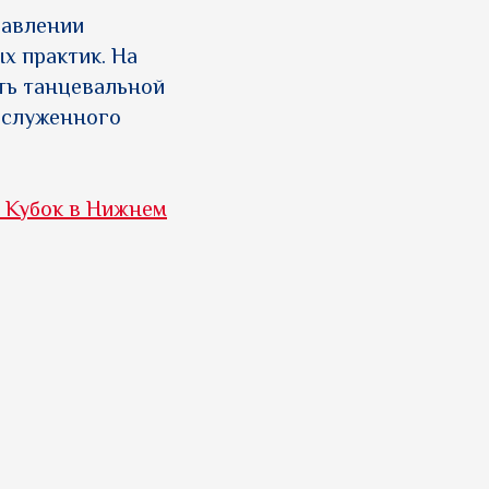
равлении
х практик. На
ть танцевальной
аслуженного
 Кубок в Нижнем