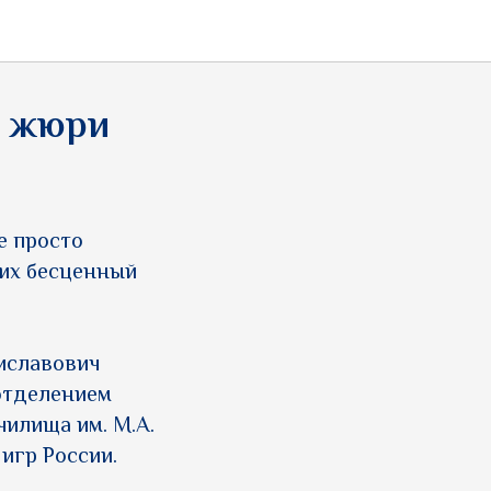
к жюри
е просто
 их бесценный
иславович
отделением
илища им. М.А.
игр России.