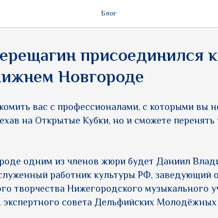
Блог
ерещагин присоединился 
Нижнем Новгороде
омить вас с профессионалами, с которыми вы н
иехав на Открытые Кубки, но и сможете перенять
роде одним из членов жюри будет Даниил Влад
служенный работник культуры РФ, заведующий 
го творчества Нижегородского музыкального уч
н экспертного совета Дельфийских Молодёжных 