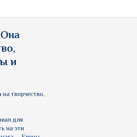
 Она
во,
зы и
 на творчество,
риал для
ь на эти