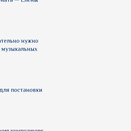
оната — Елены
зательно нужно
й музыкальных
 для постановки