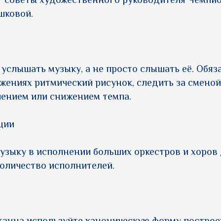
т советы художественного руководителя Чемпи
шковой.
 услышать музыку, а не просто слышать её. Обя
жениях ритмический рисунок, следить за смено
чением или снижением темпа.
ции
узыку в исполнении больших оркестров и хоров
количество исполнителей.