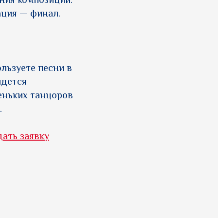
ния композиции:
ация — финал.
льзуете песни в
идется
еньких танцоров
.
дать заявку