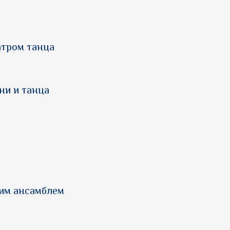
атром танца
ни и танца
ким ансамблем