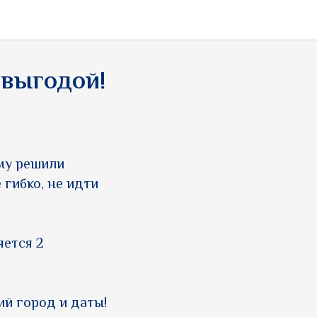
 выгодой!
ому решили
 гибко, не идти
яется 2
й город и даты!