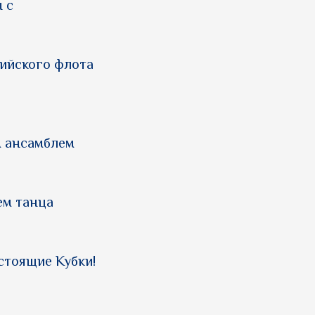
 с
тийского флота
м ансамблем
ем танца
стоящие Кубки!