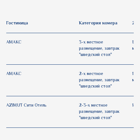
Гостиница
Категория номера
2 н
АМАКС
3-х местное
12 
размещение, завтрак
мес
"шведский стол"
АМАКС
2-х местное
13 
размещение, завтрак
мес
"шведский стол"
AZIMUT Сити Отель
2-3-х местное
14 
размещение, завтрак
"шведский стол"